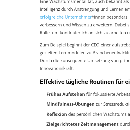
Eine Wachstumsmentalität, auch bekannt als
Intelligenz durch Anstrengung und Lernen e
erfolgreiche Unternehmer
*innen besonders, 
verbessern und Wissen zu erweitern. Dabei sp
Rolle, um kontinuierlich an sich zu arbeite
Zum Beispiel beginnt der CEO einer aufstre
gezielten Lernmodulen zu Branchenentwicklun
Durch die konsequente Umsetzung von prioris
Innovationskraft.
Effektive tägliche Routinen für e
Frühes Aufstehen
für fokussierte Arbei
Mindfulness-Übungen
zur Stressredukti
Reflexion
des persönlichen Wachstums 
Zielgerichtetes Zeitmanagement
durch