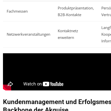
Produktpräsentation,
Persö
Fachmessen
B2B-Kontakte
Vertr
Langf
Kontaktnetz
Netzwerkveranstaltungen
Koope
erweitern
Infor
Kundenmanagement und Erfolgsmes
Backbone der Akquise