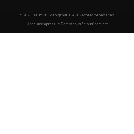
© 2026 Hellmut Koenigshaus. Alle Rechte vorbehalten.
Über uns
Impressum
Datenschutz
Seitenübersicht