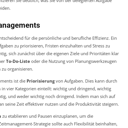
ieren Sie deutlich, was Sie von der delegierten Aufgabe
iden.
managements
cheidend für die persönliche und berufliche Effizienz. Ein
gaben zu priorisieren, Fristen einzuhalten und Stress zu
htig, sich zunächst über die eigenen Ziele und Prioritäten klar
ner
To-Do-Liste
oder die Nutzung von Planungswerkzeugen
n zu organisieren.
ements ist die
Priorisierung
von Aufgaben. Dies kann durch
in vier Kategorien einteilt: wichtig und dringend, wichtig
chtig, und weder wichtig noch dringend. Indem man sich auf
 seine Zeit effektiver nutzen und die Produktivität steigern.
n
zu etablieren und Pausen einzuplanen, um die
eitmanagement-Strategie sollte auch Flexibilität beinhalten,