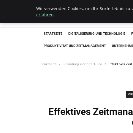
Wir verwenden Cookies, um Ihr Surferlebnis zu v
Hellmut Koenigs
erfahren
STARTSEITE
DIGITALISIERUNG UND TECHNOLOGIE
PRODUKTIVITÄT UND ZEITMANAGEMENT
UNTERNEHM
Startseite
Gründung und Start-ups
Effektives Ze
GR
Effektives Zeitmana