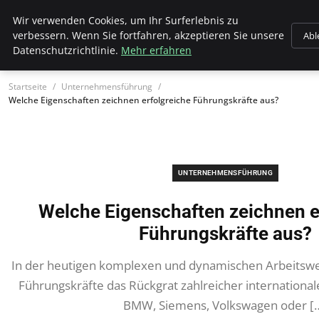
Hellmut Koenigshaus
Wir verwenden Cookies, um Ihr Surferlebnis zu
verbessern. Wenn Sie fortfahren, akzeptieren Sie unsere
Abl
Datenschutzrichtlinie.
Mehr erfahren
Startseite
Unternehmensführung
Welche Eigenschaften zeichnen erfolgreiche Führungskräfte aus?
UNTERNEHMENSFÜHRUNG
Welche Eigenschaften zeichnen e
Führungskräfte aus?
In der heutigen komplexen und dynamischen Arbeitswelt
Führungskräfte das Rückgrat zahlreicher internation
BMW, Siemens, Volkswagen oder [