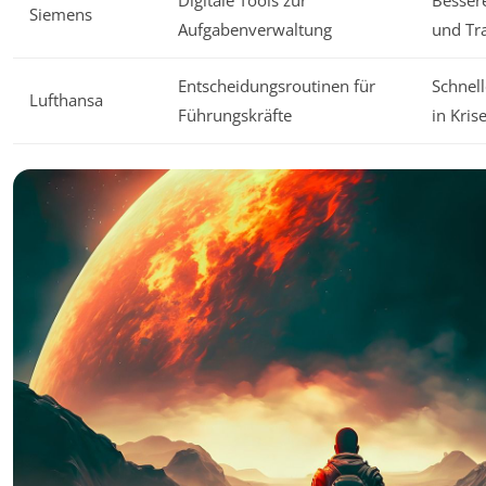
Digitale Tools zur
Besser
Siemens
Aufgabenverwaltung
und Tr
Entscheidungsroutinen für
Schnell
Lufthansa
Führungskräfte
in Kris