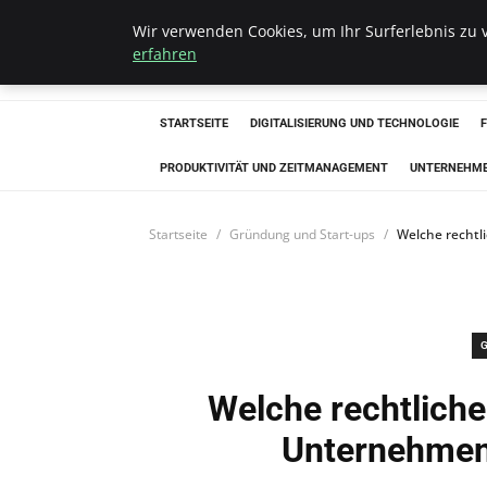
Wir verwenden Cookies, um Ihr Surferlebnis zu v
Hellmut Koenigs
erfahren
STARTSEITE
DIGITALISIERUNG UND TECHNOLOGIE
PRODUKTIVITÄT UND ZEITMANAGEMENT
UNTERNEHM
Startseite
Gründung und Start-ups
Welche rechtl
Welche rechtliche
Unternehmen