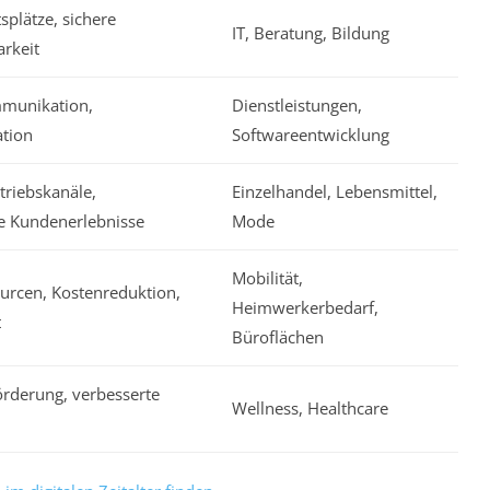
tsplätze, sichere
IT, Beratung, Bildung
rkeit
mmunikation,
Dienstleistungen,
tion
Softwareentwicklung
triebskanäle,
Einzelhandel, Lebensmittel,
te Kundenerlebnisse
Mode
Mobilität,
ourcen, Kostenreduktion,
Heimwerkerbedarf,
t
Büroflächen
rderung, verbesserte
Wellness, Healthcare