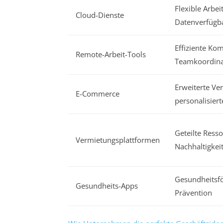
Flexible Arbei
Cloud-Dienste
Datenverfügba
Effiziente Ko
Remote-Arbeit-Tools
Teamkoordina
Erweiterte Ver
E-Commerce
personalisier
Geteilte Ress
Vermietungsplattformen
Nachhaltigkei
Gesundheitsfö
Gesundheits-Apps
Prävention