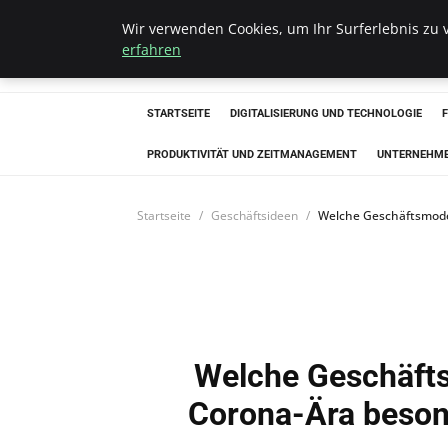
Wir verwenden Cookies, um Ihr Surferlebnis zu v
Hellmut Koenigs
erfahren
STARTSEITE
DIGITALISIERUNG UND TECHNOLOGIE
PRODUKTIVITÄT UND ZEITMANAGEMENT
UNTERNEHM
Startseite
Geschäftsideen
Welche Geschäftsmodel
Welche Geschäfts
Corona-Ära beson