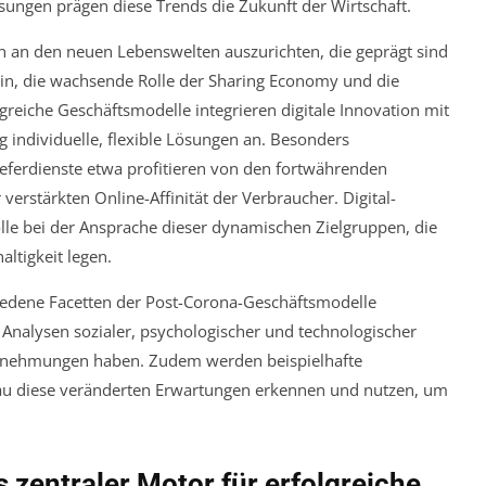
sungen prägen diese Trends die Zukunft der Wirtschaft.
n an den neuen Lebenswelten auszurichten, die geprägt sind
in, die wachsende Rolle der Sharing Economy und die
greiche Geschäftsmodelle integrieren digitale Innovation mit
g individuelle, flexible Lösungen an. Besonders
eferdienste etwa profitieren von den fortwährenden
rstärkten Online-Affinität der Verbraucher. Digital-
olle bei der Ansprache dieser dynamischen Zielgruppen, die
ltigkeit legen.
iedene Facetten der Post-Corona-Geschäftsmodelle
e Analysen sozialer, psychologischer und technologischer
ternehmungen haben. Zudem werden beispielhafte
nau diese veränderten Erwartungen erkennen und nutzen, um
s zentraler Motor für erfolgreiche