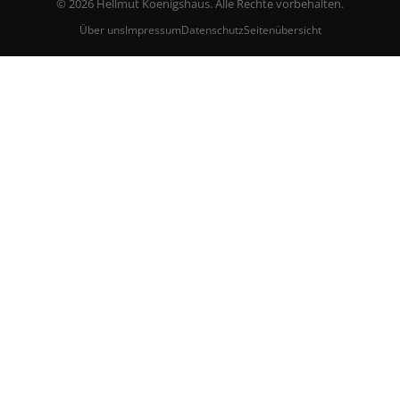
© 2026 Hellmut Koenigshaus. Alle Rechte vorbehalten.
Über uns
Impressum
Datenschutz
Seitenübersicht