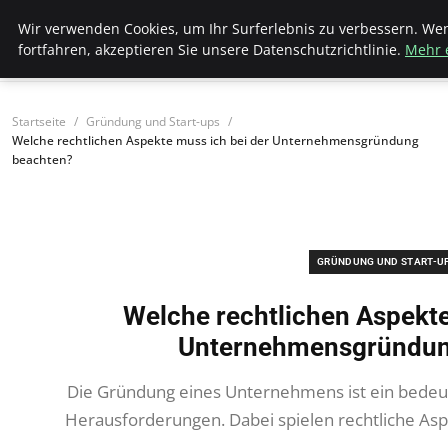
Hellmut Koenigshaus
Wir verwenden Cookies, um Ihr Surferlebnis zu verbessern. We
fortfahren, akzeptieren Sie unsere Datenschutzrichtlinie.
Mehr 
Startseite
Gründung und Start-ups
Welche rechtlichen Aspekte muss ich bei der Unternehmensgründung
beachten?
GRÜNDUNG UND START-U
Welche rechtlichen Aspekte
Unternehmensgründun
Die Gründung eines Unternehmens ist ein bedeut
Herausforderungen. Dabei spielen rechtliche Aspe