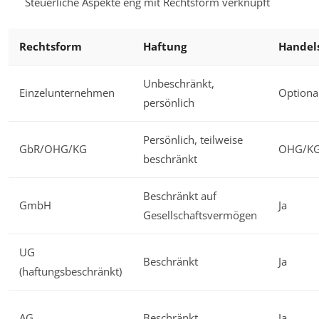
Steuerliche Aspekte eng mit Rechtsform verknüpft
Rechtsform
Haftung
Handels
Unbeschränkt,
Einzelunternehmen
Optiona
persönlich
Persönlich, teilweise
GbR/OHG/KG
OHG/KG 
beschränkt
Beschränkt auf
GmbH
Ja
Gesellschaftsvermögen
UG
Beschränkt
Ja
(haftungsbeschränkt)
AG
Beschränkt
Ja