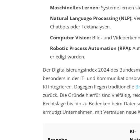
Maschinelles Lernen:
Systeme lernen ste
Natural Language Processing (NLP):
Ver
Chatbots oder Textanalysen.
Computer Vision:
Bild- und Videoerkenn
Robotic Process Automation (RPA):
Aut
erledigt wurden.
Der Digitalisierungsindex 2024 des Bundesmi
besonders in der IT- und Kommunikationsbra
KI integrieren. Dagegen liegen traditionelle
B
zurück. Die Gründe hierfür sind vielfältig, 
Rechtslage bis hin zu Bedenken beim Datensc
ermutigt Unternehmen, mit Vertrauen neue 
KI-
Branche
Nut