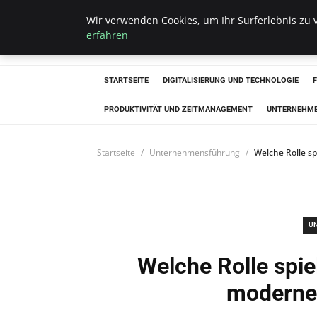
Wir verwenden Cookies, um Ihr Surferlebnis zu v
Hellmut Koenigs
erfahren
STARTSEITE
DIGITALISIERUNG UND TECHNOLOGIE
PRODUKTIVITÄT UND ZEITMANAGEMENT
UNTERNEHM
Startseite
Unternehmensführung
Welche Rolle s
U
Welche Rolle spiel
moderne