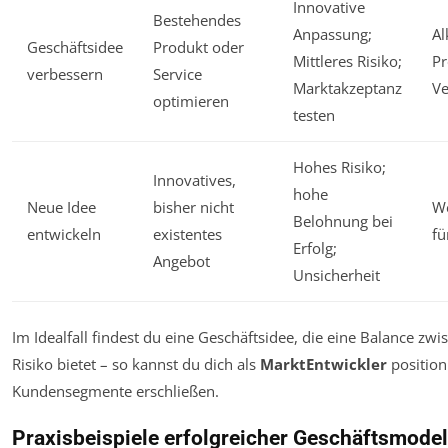
Innovative
Bestehendes
Anpassung;
Al
Geschäftsidee
Produkt oder
Mittleres Risiko;
Pr
verbessern
Service
Marktakzeptanz
V
optimieren
testen
Hohes Risiko;
Innovatives,
hohe
Neue Idee
bisher nicht
We
Belohnung bei
entwickeln
existentes
fü
Erfolg;
Angebot
Unsicherheit
Im Idealfall findest du eine Geschäftsidee, die eine Balance z
Risiko bietet – so kannst du dich als
MarktEntwickler
position
Kundensegmente erschließen.
Praxisbeispiele erfolgreicher Geschäftsmodel