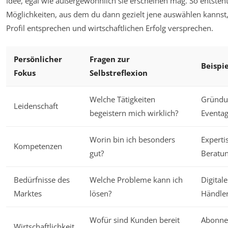
Idee, egal wie außergewöhnlich sie erscheinen mag. So entsteht
Möglichkeiten, aus dem du dann gezielt jene auswählen kannst
Profil entsprechen und wirtschaftlichen Erfolg versprechen.
Persönlicher
Fragen zur
Beispi
Fokus
Selbstreflexion
Welche Tätigkeiten
Gründun
Leidenschaft
begeistern mich wirklich?
Eventa
Worin bin ich besonders
Experti
Kompetenzen
gut?
Beratu
Bedürfnisse des
Welche Probleme kann ich
Digital
Marktes
lösen?
Händle
Wofür sind Kunden bereit
Abonne
Wirtschaftlichkeit