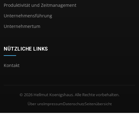
Produktivität und Zeitmanagement
Unternehmensführung
Unternehmertum
NÜTZLICHE LINKS
Kontakt
© 2026 Hellmut Koenigshaus. Alle Rechte vorbehalten.
Über uns
Impressum
Datenschutz
Seitenübersicht