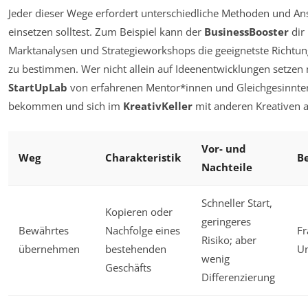
Jeder dieser Wege erfordert unterschiedliche Methoden und Ansä
einsetzen solltest. Zum Beispiel kann der
BusinessBooster
dir 
Marktanalysen und Strategieworkshops die geeignetste Richtu
zu bestimmen. Wer nicht allein auf Ideenentwicklungen setzen
StartUpLab
von erfahrenen Mentor*innen und Gleichgesinnte
bekommen und sich im
KreativKeller
mit anderen Kreativen 
Vor- und
Weg
Charakteristik
Be
Nachteile
Schneller Start,
Kopieren oder
geringeres
Bewährtes
Nachfolge eines
Fr
Risiko; aber
übernehmen
bestehenden
U
wenig
Geschäfts
Differenzierung