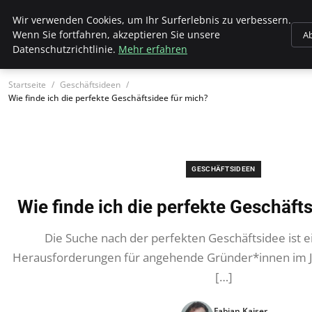
Hellmut Koenigshaus
Wir verwenden Cookies, um Ihr Surferlebnis zu verbessern.
Wenn Sie fortfahren, akzeptieren Sie unsere
A
Datenschutzrichtlinie.
Mehr erfahren
Startseite
Geschäftsideen
Wie finde ich die perfekte Geschäftsidee für mich?
GESCHÄFTSIDEEN
Wie finde ich die perfekte Geschäft
Die Suche nach der perfekten Geschäftsidee ist e
Herausforderungen für angehende Gründer*innen im Jah
[…]
Fabian Kaiser