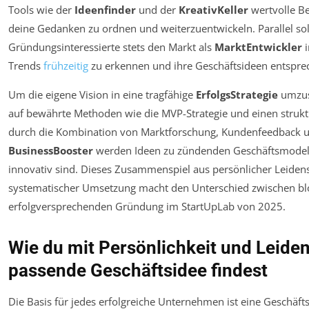
Tools wie der
Ideenfinder
und der
KreativKeller
wertvolle Beg
deine Gedanken zu ordnen und weiterzuentwickeln. Parallel sol
Gründungsinteressierte stets den Markt als
MarktEntwickler
i
Trends
frühzeitig
zu erkennen und ihre Geschäftsideen entsprec
Um die eigene Vision in eine tragfähige
ErfolgsStrategie
umzuse
auf bewährte Methoden wie die MVP-Strategie und einen strukt
durch die Kombination von Marktforschung, Kundenfeedback un
BusinessBooster
werden Ideen zu zündenden Geschäftsmodell
innovativ sind. Dieses Zusammenspiel aus persönlicher Leiden
systematischer Umsetzung macht den Unterschied zwischen blo
erfolgversprechenden Gründung im StartUpLab von 2025.
Wie du mit Persönlichkeit und Leiden
passende Geschäftsidee findest
Die Basis für jedes erfolgreiche Unternehmen ist eine Geschäfts