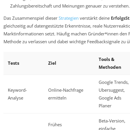
Zahlungsbereitschaft und Meinungen genauer zu verstehen.
Das Zusammenspiel dieser
Strategien
verstärkt deine
ErfolgsS
gleichzeitig auf datengestützte Erkenntnisse, reale Nutzerreakt
Marktinformationen setzt. Häufig machen Gründer*innen den Fe
Methode zu verlassen und dabei wichtige Feedbacksignale zu 
Tools &
Tests
Ziel
Methoden
Google Trends,
Keyword-
Online-Nachfrage
Ubersuggest,
Analyse
ermitteln
Google Ads
Planer
Beta-Version,
Frühes
einfache