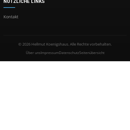
NÜTZLICHE LINKS
Kontakt
© 2026 Hellmut Koenigshaus. Alle Rechte vorbehalten.
Über uns
Impressum
Datenschutz
Seitenübersicht