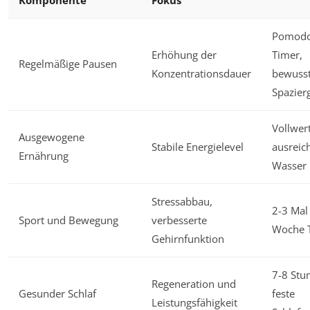
Komponente
Fokus
Pomodo
Erhöhung der
Timer,
Regelmäßige Pausen
Konzentrationsdauer
bewusst
Spazier
Vollwer
Ausgewogene
Stabile Energielevel
ausreic
Ernährung
Wasser
Stressabbau,
2-3 Mal
Sport und Bewegung
verbesserte
Woche T
Gehirnfunktion
7-8 Stu
Regeneration und
Gesunder Schlaf
feste
Leistungsfähigkeit