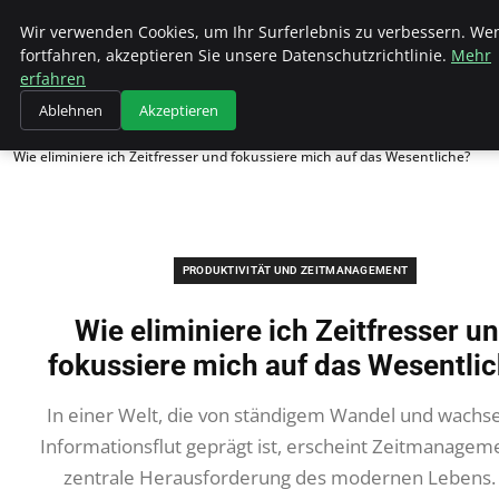
Hellmut Koenigshaus
Wir verwenden Cookies, um Ihr Surferlebnis zu verbessern. We
fortfahren, akzeptieren Sie unsere Datenschutzrichtlinie.
Mehr
erfahren
Ablehnen
Akzeptieren
Startseite
Produktivität und Zeitmanagement
Wie eliminiere ich Zeitfresser und fokussiere mich auf das Wesentliche?
PRODUKTIVITÄT UND ZEITMANAGEMENT
Wie eliminiere ich Zeitfresser u
fokussiere mich auf das Wesentli
In einer Welt, die von ständigem Wandel und wachs
Informationsflut geprägt ist, erscheint Zeitmanageme
zentrale Herausforderung des modernen Lebens. 