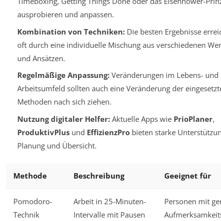
Timeboxing, Getting Things Done oder das Eisenhower-Prinz
ausprobieren und anpassen.
Kombination von Techniken:
Die besten Ergebnisse erre
oft durch eine individuelle Mischung aus verschiedenen We
und Ansätzen.
Regelmäßige Anpassung:
Veränderungen im Lebens- und
Arbeitsumfeld sollten auch eine Veränderung der eingesetzt
Methoden nach sich ziehen.
Nutzung digitaler Helfer:
Aktuelle Apps wie
PrioPlaner
,
ProduktivPlus
und
EffizienzPro
bieten starke Unterstützun
Planung und Übersicht.
Methode
Beschreibung
Geeignet für
Pomodoro-
Arbeit in 25-Minuten-
Personen mit ge
Technik
Intervalle mit Pausen
Aufmerksamkeit