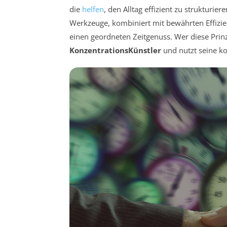
die
helfen
, den Alltag effizient zu strukturie
Werkzeuge, kombiniert mit bewährten Effizi
einen geordneten Zeitgenuss. Wer diese Prin
KonzentrationsKünstler
und nutzt seine ko