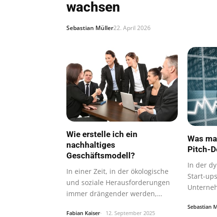
wachsen
Sebastian Müller
22. April 2026
Wie erstelle ich ein
Was mac
nachhaltiges
Pitch-D
Geschäftsmodell?
In der d
In einer Zeit, in der ökologische
Start-up
und soziale Herausforderungen
Unterneh
immer drängender werden,
zum…
suchen…
Sebastian M
Fabian Kaiser
12. September 2025