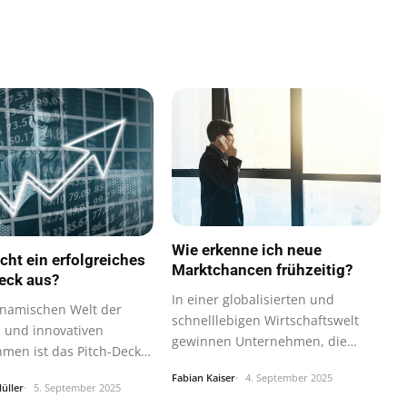
Wie erkenne ich neue
ht ein erfolgreiches
Marktchancen frühzeitig?
eck aus?
In einer globalisierten und
ynamischen Welt der
schnelllebigen Wirtschaftswelt
s und innovativen
gewinnen Unternehmen, die
men ist das Pitch-Deck
neue…
Fabian Kaiser
4. September 2025
üller
5. September 2025