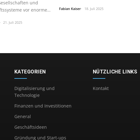
Gesellschaften und
angehende…
Fabian Kaiser
18. Juli 2025
ftssysteme vor enorme…
21. Juli 2025
KATEGORIEN
NÜTZLICHE LINKS
Digitalisierung und
Kontakt
Technologie
Finanzen und Investitionen
General
Geschäftsideen
Gründung und Start-ups