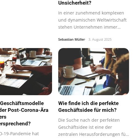
Unsicherheit?
In einer zunehmend komplexen
und dynamischen Weltwirtschaft
stehen Unternehmen immer
wieder vor der…
Sebastian Müller
3. August 2025
 Geschäftsmodelle
Wie finde ich die perfekte
 der Post-Corona-Ära
Geschäftsidee für mich?
ers
Die Suche nach der perfekten
ersprechend?
Geschäftsidee ist eine der
D-19-Pandemie hat
zentralen Herausforderungen für