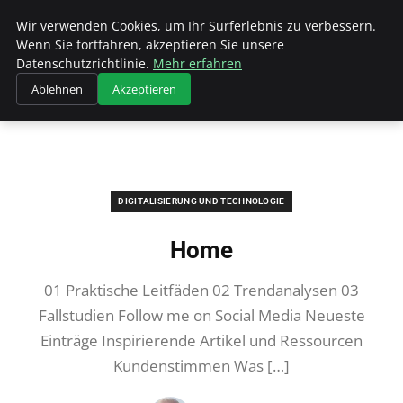
Hellmut Koenigshaus
Wir verwenden Cookies, um Ihr Surferlebnis zu verbessern.
Wenn Sie fortfahren, akzeptieren Sie unsere
Datenschutzrichtlinie.
Mehr erfahren
Ablehnen
Akzeptieren
Startseite
Digitalisierung und Technologie
Home
DIGITALISIERUNG UND TECHNOLOGIE
Home
01 Praktische Leitfäden 02 Trendanalysen 03
Fallstudien Follow me on Social Media Neueste
Einträge Inspirierende Artikel und Ressourcen
Kundenstimmen Was […]