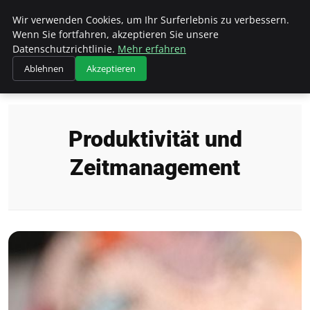
Hellmut Koenigshaus
Wir verwenden Cookies, um Ihr Surferlebnis zu verbessern.
Wenn Sie fortfahren, akzeptieren Sie unsere
Datenschutzrichtlinie.
Mehr erfahren
Ablehnen
Akzeptieren
Startseite
Produktivität und Zeitmanagement
Produktivität und
Zeitmanagement